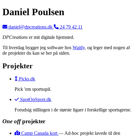
Daniel Poulsen
daniel@dpcreations.dk
24 79 42 11
DPCreations
er mit digitale hjemsted.
Til hverdag bygger jeg software hos
Waitly
, og leger med nogen af
de projekter du kan se her på siden.
Projekter
Picks.dk
Pick 'em sportsspil.
SpotOnSport.dk
Forudsig stillingen i de største ligaer i forskellige sportsgrene.
One off
projekter
Camp Canada kort
— Ad-hoc projekt lavede til den